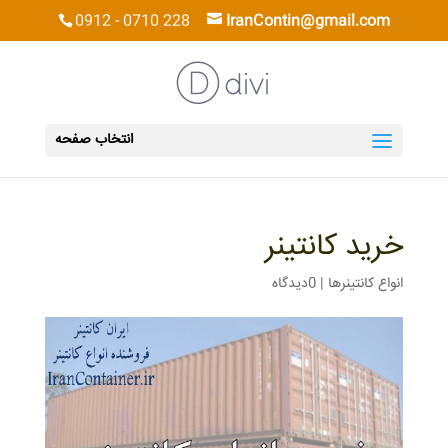
0912 - 0710 228
IranContin@gmail.com
انتخاب صفحه
خرید کانتینر
انواع کانتینرها
|
0دیدگاه