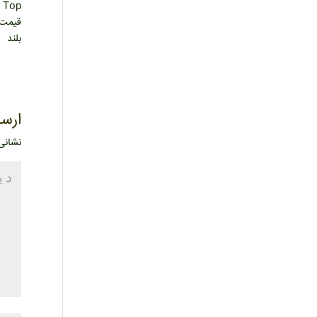
قیمت ک
بلند
ارسا
نشانی