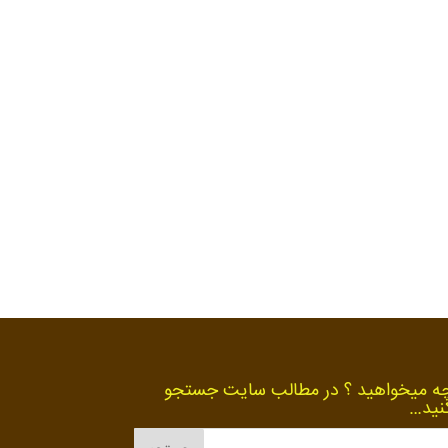
ه میخواهید ؟ در مطالب سایت جستجو
نید…