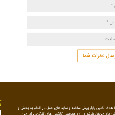
چ
ک
ور با هدف تامین بازار پیش ساخته و سازه های حمل بار اقدام به پخش و
وت خالی (معمولی-یخچالی-چادری-بغل بازشو و...) و همچنین کانکس های کارگری ، اداری -