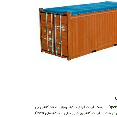
کانتینر بدون سقف – فروش کانتین چادری – خرید کانتینر چادری – قیمت کانتینر Open Top – لیست قیمت انواع کانتینر روباز – ابعاد کانتینر بی
سقف – ویژگی کانتینر های چادری – کانتینر Open Top در بندر – فروش کانتینر چادری در بنادر – قیمت کانتینرچادری خالی – کانتینرهای Open