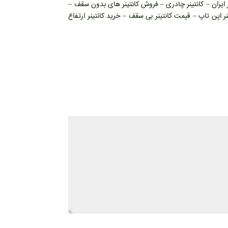
انتینر روباز در سراسر ایران – کانتینر چادری – فروش کانتینر های بدون سقف –
ر اپن تاپ – قیمت کانتینر بی سقف – خرید کانتینر ارتفاع